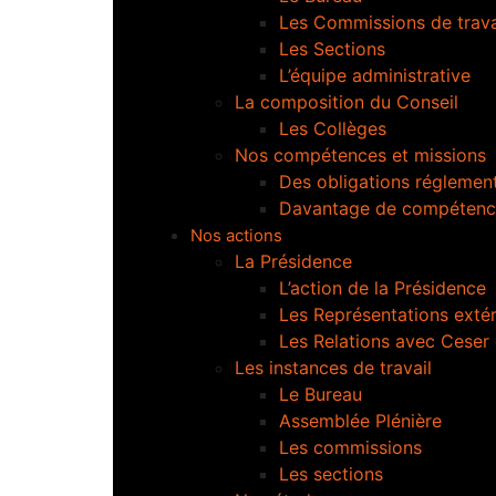
Les Commissions de trava
Les Sections
L’équipe administrative
La composition du Conseil
Les Collèges
Nos compétences et missions
Des obligations réglement
Davantage de compétenc
Nos actions
La Présidence
L’action de la Présidence
Les Représentations extér
Les Relations avec Ceser
Les instances de travail
Le Bureau
Assemblée Plénière
Les commissions
Les sections