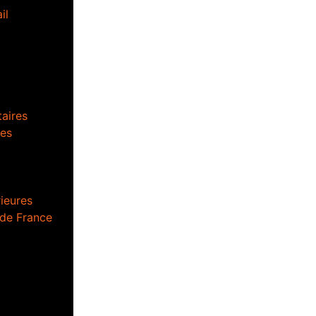
il
aires
es
ieures
 de France