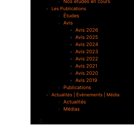
Nos études en cours
Les Publications
Études
Avis
Avis 2026
Avis 2025
Avis 2024
Avis 2023
Avis 2022
Avis 2021
Avis 2020
Avis 2019
Publications
Actualités | Évènements | Média
Actualités
Médias