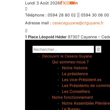
Lundi 3 Août 2026
Téléphone :
0594 28 80 02 || 0594 30 06 00
Adresse mail :
ceseceguyane@ctguyane.fr
1 Place Léopold Héder
97307 Cayenne – Ced
Découvrir le Cesece Guyane
Qui sommes-nous ?
Notre histoire
La présidence
Les vice-Président.es
Les Présidents de commi
Les Conseillers
Notre fonctionnement
Notre Assemblée Plénière
Le Bureau