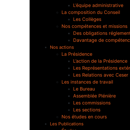
L’équipe administrative
La composition du Conseil
Les Collèges
Nos compétences et missions
Des obligations réglement
Davantage de compétenc
Nos actions
La Présidence
L’action de la Présidence
Les Représentations extér
Les Relations avec Ceser
Les instances de travail
Le Bureau
Assemblée Plénière
Les commissions
Les sections
Nos études en cours
Les Publications