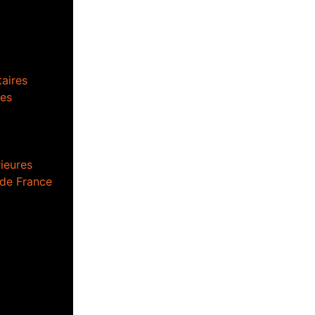
aires
es
ieures
 de France