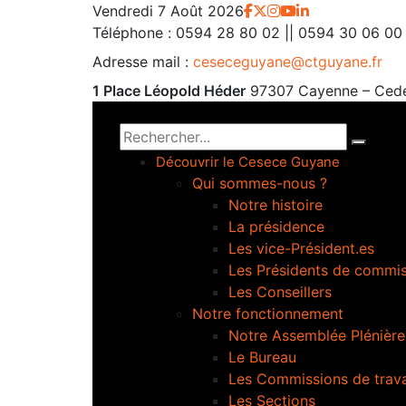
Vendredi 7 Août 2026
Téléphone :
0594 28 80 02 || 0594 30 06 00
Adresse mail :
ceseceguyane@ctguyane.fr
1 Place Léopold Héder
97307 Cayenne – Ced
Découvrir le Cesece Guyane
Qui sommes-nous ?
Notre histoire
La présidence
Les vice-Président.es
Les Présidents de commi
Les Conseillers
Notre fonctionnement
Notre Assemblée Plénière
Le Bureau
Les Commissions de trava
Les Sections