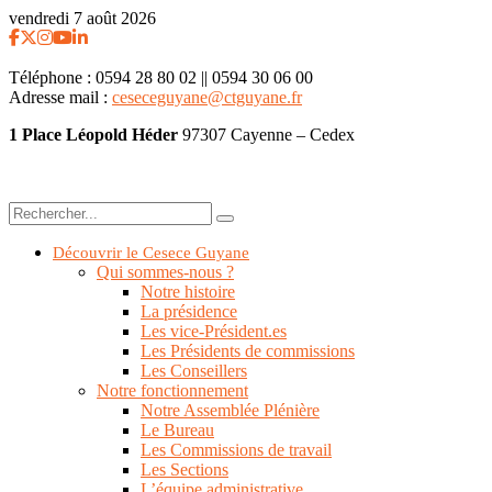
vendredi 7 août 2026
Téléphone :
0594 28 80 02 || 0594 30 06 00
Adresse mail :
ceseceguyane@ctguyane.fr
1 Place Léopold Héder
97307 Cayenne – Cedex
Découvrir le Cesece Guyane
Qui sommes-nous ?
Notre histoire
La présidence
Les vice-Président.es
Les Présidents de commissions
Les Conseillers
Notre fonctionnement
Notre Assemblée Plénière
Le Bureau
Les Commissions de travail
Les Sections
L’équipe administrative