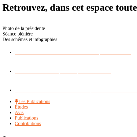
Retrouvez, dans cet espace toute
Photo de la présidente
Séance plénière
Des schémas et infographies
Découvrez les brochures réalisées par le conseil
Retrouvez les avis publiés par le CESECE
Consultez en direct les articles presse de l’instanc
Les Publications
Études
Avis
Publications
Contributions