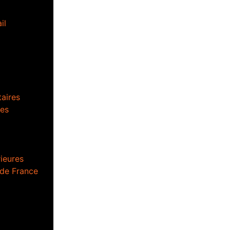
il
aires
es
ieures
 de France