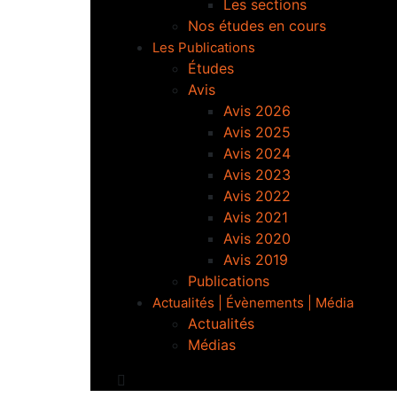
Les sections
Nos études en cours
Les Publications
Études
Avis
Avis 2026
Avis 2025
Avis 2024
Avis 2023
Avis 2022
Avis 2021
Avis 2020
Avis 2019
Publications
Actualités | Évènements | Média
Actualités
Médias