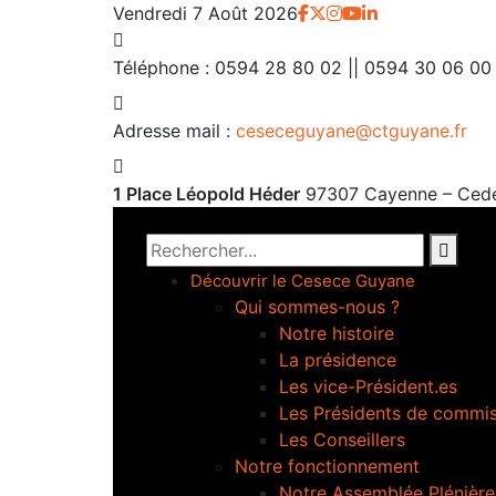
Vendredi 7 Août 2026
Téléphone :
0594 28 80 02 || 0594 30 06 00
Adresse mail :
ceseceguyane@ctguyane.fr
1 Place Léopold Héder
97307 Cayenne – Ced
Découvrir le Cesece Guyane
Qui sommes-nous ?
Notre histoire
La présidence
Les vice-Président.es
Les Présidents de commi
Les Conseillers
Notre fonctionnement
Notre Assemblée Plénière