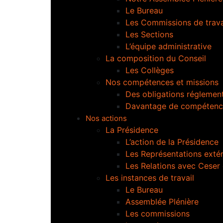
Le Bureau
Les Commissions de trava
Les Sections
L’équipe administrative
La composition du Conseil
Les Collèges
Nos compétences et missions
Des obligations réglement
Davantage de compétenc
Nos actions
La Présidence
L’action de la Présidence
Les Représentations extér
Les Relations avec Ceser
Les instances de travail
Le Bureau
Assemblée Plénière
Les commissions