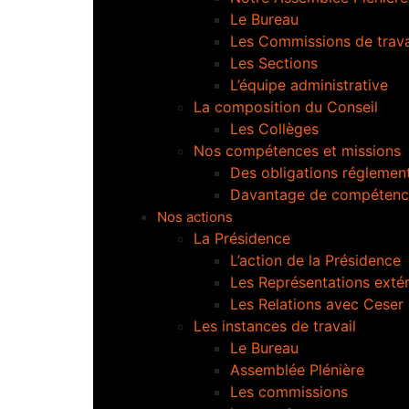
Le Bureau
Les Commissions de trava
Les Sections
L’équipe administrative
La composition du Conseil
Les Collèges
Nos compétences et missions
Des obligations réglement
Davantage de compétenc
Nos actions
La Présidence
L’action de la Présidence
Les Représentations extér
Les Relations avec Ceser
Les instances de travail
Le Bureau
Assemblée Plénière
Les commissions