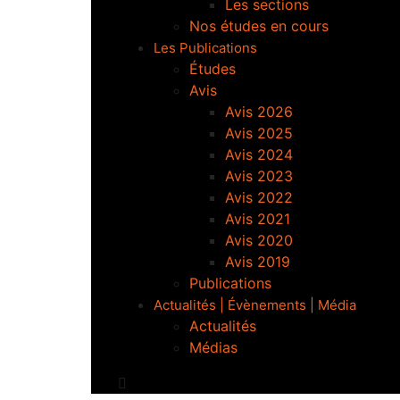
Les sections
Nos études en cours
Les Publications
Études
Avis
Avis 2026
Avis 2025
Avis 2024
Avis 2023
Avis 2022
Avis 2021
Avis 2020
Avis 2019
Publications
Actualités | Évènements | Média
Actualités
Médias