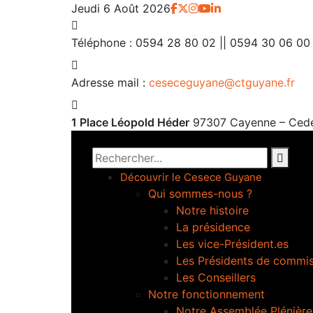
Jeudi 6 Août 2026
Téléphone :
0594 28 80 02 || 0594 30 06 00
Adresse mail :
ceseceguyane@ctguyane.fr
1 Place Léopold Héder
97307 Cayenne – Ced
Découvrir le Cesece Guyane
Qui sommes-nous ?
Notre histoire
La présidence
Les vice-Président.es
Les Présidents de commi
Les Conseillers
Notre fonctionnement
Notre Assemblée Plénière