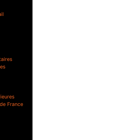
il
aires
es
ieures
 de France