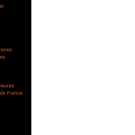
il
aires
es
ieures
 de France