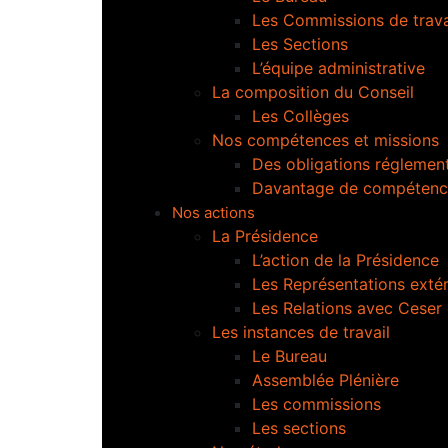
Les Commissions de trava
Les Sections
L’équipe administrative
La composition du Conseil
Les Collèges
Nos compétences et missions
Des obligations réglement
Davantage de compétenc
Nos actions
La Présidence
L’action de la Présidence
Les Représentations extér
Les Relations avec Ceser
Les instances de travail
Le Bureau
Assemblée Plénière
Les commissions
Les sections