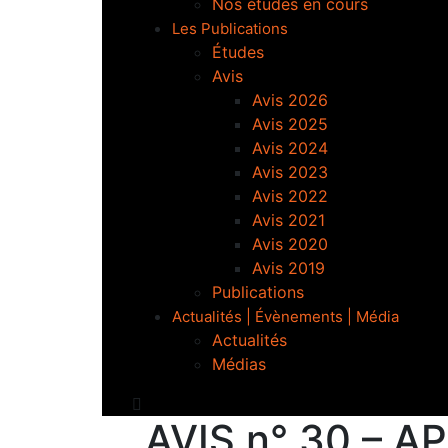
Nos études en cours
Les Publications
Études
Avis
Avis 2026
Avis 2025
Avis 2024
Avis 2023
Avis 2022
Avis 2021
Avis 2020
Avis 2019
Publications
Actualités | Évènements | Média
Actualités
Médias
AVIS n° 30 – A