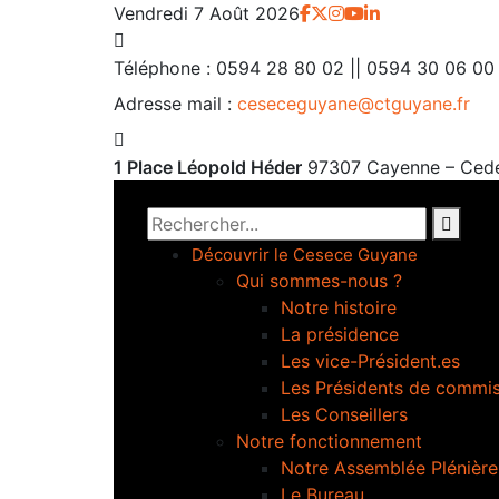
Vendredi 7 Août 2026
Téléphone :
0594 28 80 02 || 0594 30 06 00
Adresse mail :
ceseceguyane@ctguyane.fr
1 Place Léopold Héder
97307 Cayenne – Ced
Découvrir le Cesece Guyane
Qui sommes-nous ?
Notre histoire
La présidence
Les vice-Président.es
Les Présidents de commi
Les Conseillers
Notre fonctionnement
Notre Assemblée Plénière
Le Bureau