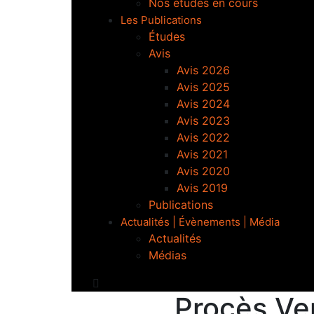
Nos études en cours
Les Publications
Études
Avis
Avis 2026
Avis 2025
Avis 2024
Avis 2023
Avis 2022
Avis 2021
Avis 2020
Avis 2019
Publications
Actualités | Évènements | Média
Actualités
Médias
Procès Ve